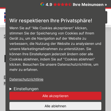
Direkt zum Inhalt
4.9
Ihre Meinungen »
☰
Wir respektieren Ihre Privatsphäre!
Wenn Sie auf "Alle Cookies akzeptieren" klicken,
stimmen Sie der Speicherung von Cookies auf Ihrem
Startseite
Felgen-Konfigurator
Gerät zu, um die Navigation auf der Website zu
verbessern, die Nutzung der Website zu analysieren und
unsere Marketingmaßnahmen zu unterstützen. Sie
können Ihre Einstellungen jederzeit ändern oder alle
Felgen-Konfigurator
Cookies ablehnen, indem Sie auf "Cookies ablehnen"
klicken. Besuchen Sie unsere Datenschutzrichtlinie, um
mehr zu erfahren.
Bitte akzeptieren Sie die Cookies, um den
Datenschutzrichtlinie
Komplettrad-Konfigurator zu sehen.
Einstellungen
Alle akzeptieren
Alle ablehnen