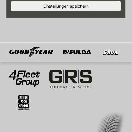
Einstellungen speichern
Goodyear
Fulda
Sava
Mitglied von
4Fleet Group
GRS
RFH
BRV