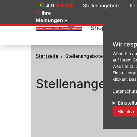
4.9
Stellenangebote
Ko
Ihre
Meinungen »
Shop
Felgen-
Wir resp
Direkt zum Inhalt
Wenn Sie au
Startseite
Stellenangebote
auf Ihrem G
Website zu 
Einstellunge
Stellenangebote
klicken. Bes
Datenschutzr
Einstell
Alle akze