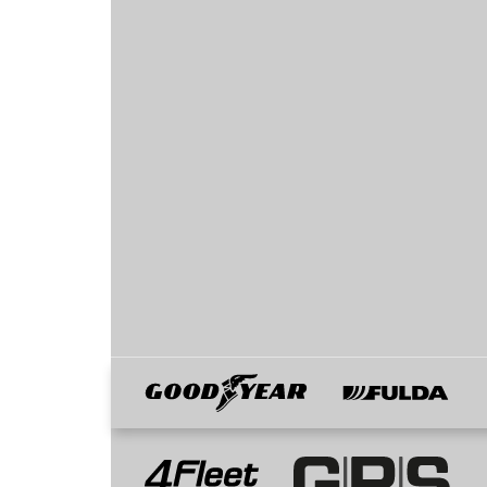
Goodyear
Fulda