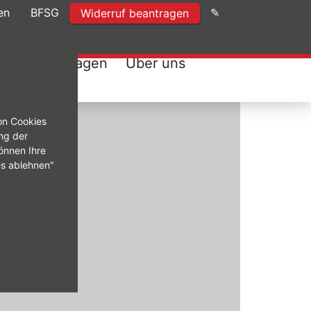
en
BFSG
✎
Widerruf beantragen
n
Firmenwagen
Über uns
on Cookies
ng der
önnen Ihre
es ablehnen"