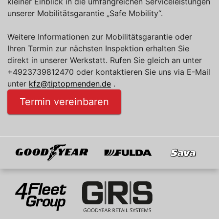
kleiner Einblick in die umfangreichen Serviceleistungen
unserer Mobilitätsgarantie „Safe Mobility“.
Weitere Informationen zur Mobilitätsgarantie oder
Ihren Termin zur nächsten Inspektion erhalten Sie
direkt in unserer Werkstatt. Rufen Sie gleich an unter
+4923739812470 oder kontaktieren Sie uns via E-Mail
unter
kfz@tiptopmenden.de
.
Termin vereinbaren
Goodyear
Fulda
Sava
Mitglied von
4Fleet Group
GRS